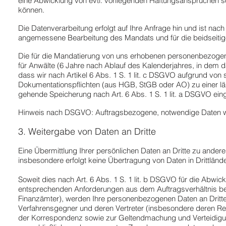
eine Abwicklung von evtl. vorliegenden Haftungsansprüchen
können.
Die Datenverarbeitung erfolgt auf Ihre Anfrage hin und ist nac
angemessene Bearbeitung des Mandats und für die beidseitige
Die für die Mandatierung von uns erhobenen personenbezogen
für Anwälte (6 Jahre nach Ablauf des Kalenderjahres, in dem 
dass wir nach Artikel 6 Abs. 1 S. 1 lit. c DSGVO aufgrund vo
Dokumentationspflichten (aus HGB, StGB oder AO) zu einer län
gehende Speicherung nach Art. 6 Abs. 1 S. 1 lit. a DSGVO eing
Hinweis nach DSGVO: Auftragsbezogene, notwendige Daten wer
3. Weitergabe von Daten an Dritte
Eine Übermittlung Ihrer persönlichen Daten an Dritte zu andere
insbesondere erfolgt keine Übertragung von Daten in Drittlände
Soweit dies nach Art. 6 Abs. 1 S. 1 lit. b DSGVO für die Abwic
entsprechenden Anforderungen aus dem Auftragsverhältnis ber
Finanzämter), werden Ihre personenbezogenen Daten an Dritte
Verfahrensgegner und deren Vertreter (insbesondere deren R
der Korrespondenz sowie zur Geltendmachung und Verteidigun