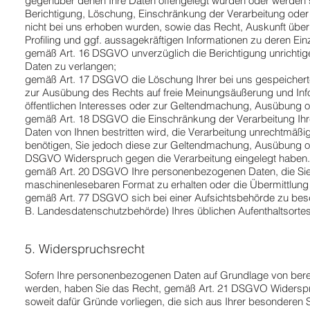
gegenüber denen Ihre Daten offengelegt wurden oder werden 
Berichtigung, Löschung, Einschränkung der Verarbeitung oder
nicht bei uns erhoben wurden, sowie das Recht, Auskunft über
Profiling und ggf. aussagekräftigen Informationen zu deren E
gemäß Art. 16 DSGVO unverzüglich die Berichtigung unrichtig
Daten zu verlangen;
gemäß Art. 17 DSGVO die Löschung Ihrer bei uns gespeichert
zur Ausübung des Rechts auf freie Meinungsäußerung und Infor
öffentlichen Interesses oder zur Geltendmachung, Ausübung od
gemäß Art. 18 DSGVO die Einschränkung der Verarbeitung Ihre
Daten von Ihnen bestritten wird, die Verarbeitung unrechtmäßi
benötigen, Sie jedoch diese zur Geltendmachung, Ausübung o
DSGVO Widerspruch gegen die Verarbeitung eingelegt haben.
gemäß Art. 20 DSGVO Ihre personenbezogenen Daten, die Sie un
maschinenlesebaren Format zu erhalten oder die Übermittlung
gemäß Art. 77 DSGVO sich bei einer Aufsichtsbehörde zu besch
B. Landesdatenschutzbehörde) Ihres üblichen Aufenthaltsortes
5. Widerspruchsrecht
Sofern Ihre personenbezogenen Daten auf Grundlage von berech
werden, haben Sie das Recht, gemäß Art. 21 DSGVO Widerspr
soweit dafür Gründe vorliegen, die sich aus Ihrer besonderen